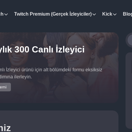
ch
Twitch Premium (Gerçek İzleyiciler)
Kick
Blo
lık 300 Canlı İzleyici
lı İzleyici ürünü için alt bölümdeki formu eksiksiz
mına ilerleyin.
temi
niz