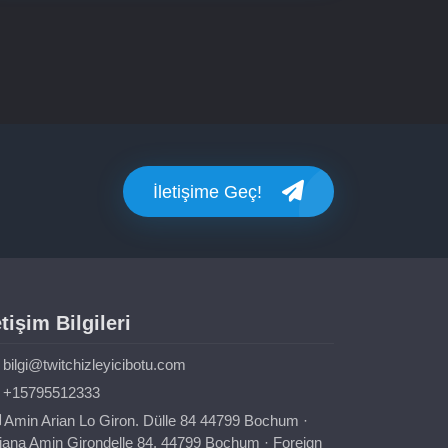
İletişime Geç!
etişim Bilgileri
bilgi@twitchizleyicibotu.com
+15795512333
Amin Arian Lo Giron. Dülle 84 44799 Bochum ·
iana Amin Girondelle 84. 44799 Bochum · Foreign