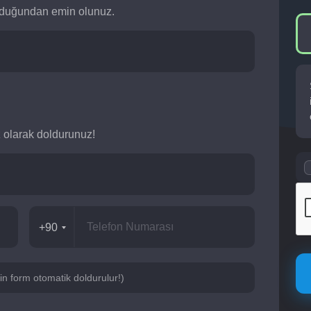
olduğundan emin olunuz.
siz olarak doldurunuz!
+90
için form otomatik doldurulur!)